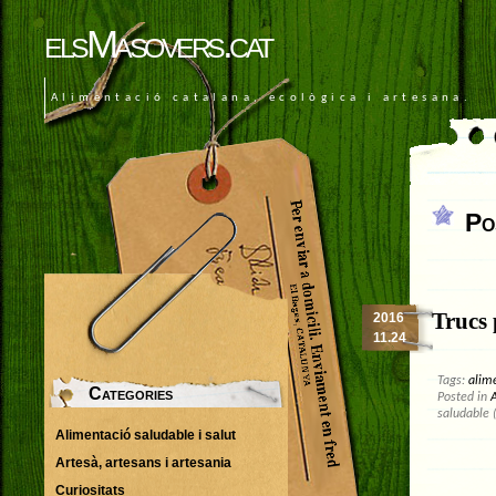
elsMasovers.cat
Alimentació catalana, ecològica i artesana.
Po
Trucs 
2016
11.24
Tags:
alim
Categories
Posted in
A
saludable 
Alimentació saludable i salut
Artesà, artesans i artesania
Curiositats