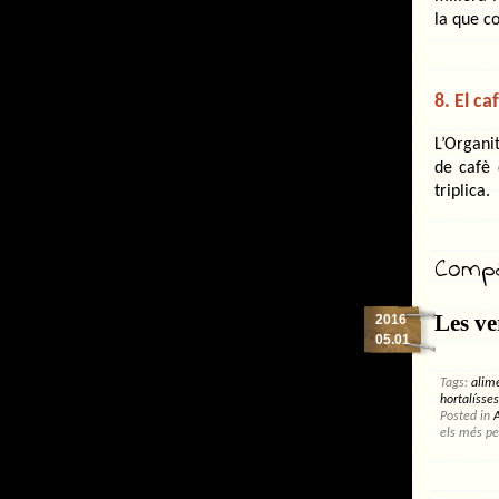
la que co
8. El ca
L’Organi
de cafè 
triplica.
Compar
Les ve
2016
05.01
Tags:
alim
hortalísses
Posted in
A
els més pe