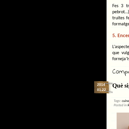
Fes 3 t
pebrot…)
truites 
formatge
5. Ence
L’aspect
que vulg
forneja’
Compar
Què si
2014
01.22
Tags:
cuin
Posted in
R