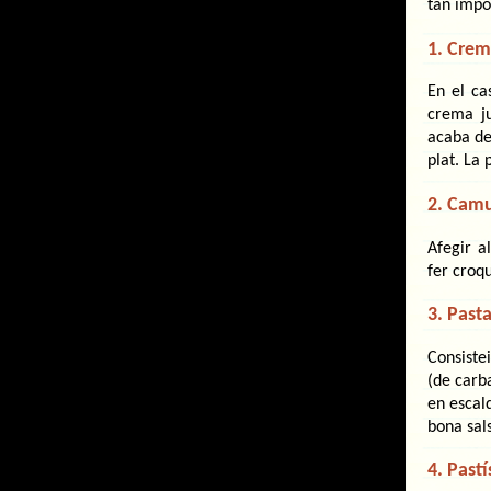
tan impor
1. Crem
En el ca
crema ju
acaba de 
plat. La
2. Camu
Afegir a
fer croq
3. Past
Consiste
(de carb
en escal
bona sal
4. Pastí