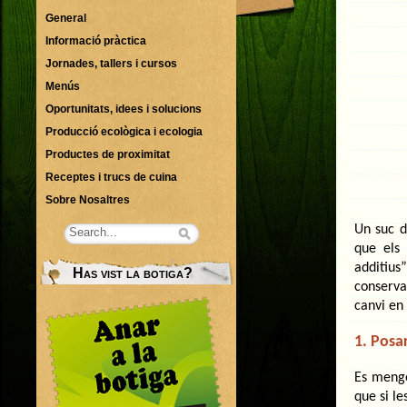
General
Informació pràctica
Jornades, tallers i cursos
Menús
Oportunitats, idees i solucions
Producció ecològica i ecologia
Productes de proximitat
Receptes i trucs de cuina
Sobre Nosaltres
Un suc d
que els
additius
Has vist la botiga?
conserva
canvi en
1. Posa
Es menge
que si l