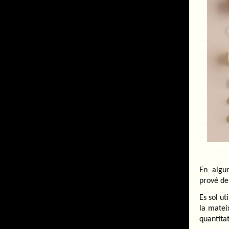
En algu
prové de
Es sol ut
la matei
quantita