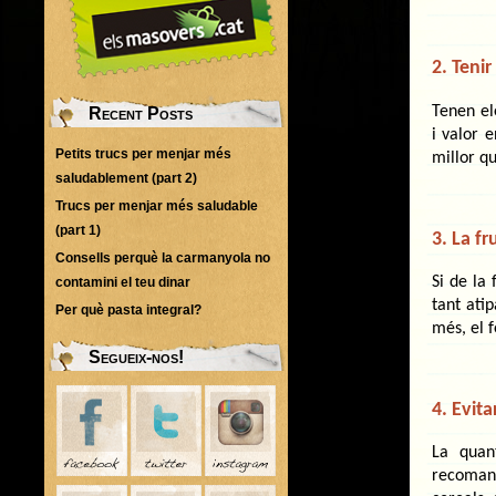
2. Tenir
Tenen el
Recent Posts
i valor 
Petits trucs per menjar més
millor qu
saludablement (part 2)
Trucs per menjar més saludable
(part 1)
3. La fr
Consells perquè la carmanyola no
Si de la
contamini el teu dinar
tant ati
Per què pasta integral?
més, el 
Segueix-nos!
4. Evit
La quan
recomana