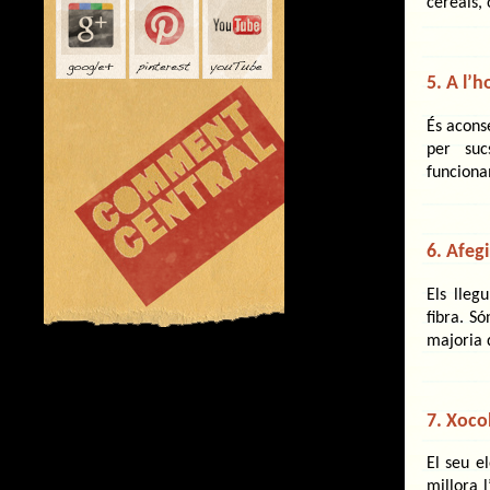
cereals,
5. A l’h
És aconse
per suc
funciona
6. Afegi
Els lleg
fibra. S
majoria 
7. Xoco
El seu e
millora 