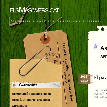
elsMasovers.cat
Alimentació catalana, ecològica i artesana.
Ar
ar
El pa:
2015
04.02
Categories
Tags:
arte
Alimentació saludable i salut
Posted in
A
Off
on El pa
Artesà, artesans i artesania
Curiositats