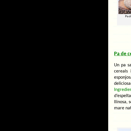
Pa d
Pa de c
Un pa sa
cereals 
esponjos
delicios
Ingredien
d’espelta
llinosa, 
mare natu
e