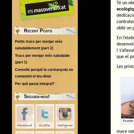
Té un obr
ecològi
dedicac
controlar
obté un 
Recent Posts
En l’ela
Petits trucs per menjar més
desenvol
saludablement (part 2)
i s’afavo
Trucs per menjar més saludable
que el p
(part 1)
Les princ
Consells perquè la carmanyola no
contamini el teu dinar
Per què pasta integral?
Segueix-nos!
Pa antic
mare nat