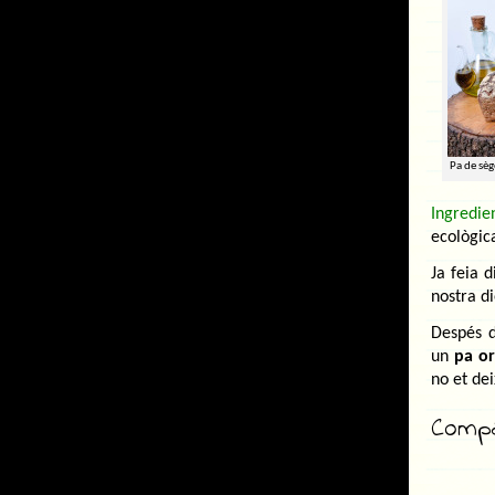
Pa de sèg
Ingredien
ecològica
Ja feia 
nostra d
Despés d
un
pa or
no et dei
Compar