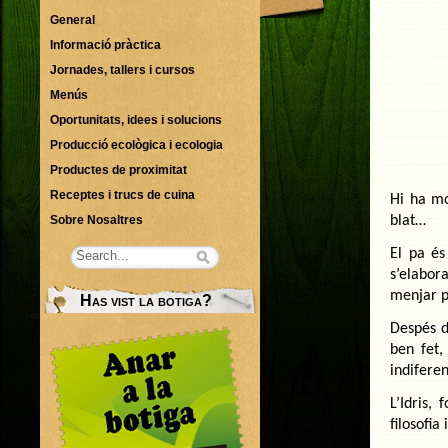
General
Informació pràctica
Jornades, tallers i cursos
Menús
Oportunitats, idees i solucions
Producció ecològica i ecologia
Productes de proximitat
Receptes i trucs de cuina
Hi ha mo
Sobre Nosaltres
blat…
El pa és
s’elabor
menjar p
Has vist la botiga?
Despés d
ben fet
indiferen
L’Idris,
filosofia