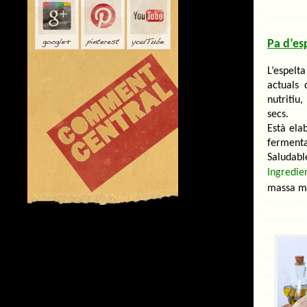
e
Pa d’es
L’espelt
actuals
nutritiu,
secs.
Està ela
fermen
Saludabl
Ingredien
massa ma
e