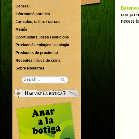
General
Desenvo
Informació pràctica
comprome
necessita
Jornades, tallers i cursos
Menús
Oportunitats, idees i solucions
Producció ecològica i ecologia
Productes de proximitat
Receptes i trucs de cuina
Sobre Nosaltres
Has vist la botiga?