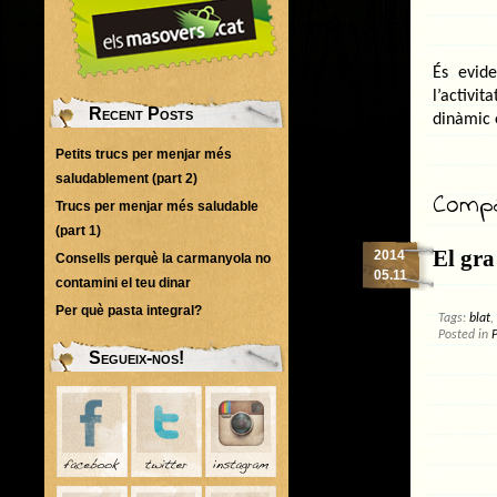
És evid
l’activi
Recent Posts
dinàmic 
Petits trucs per menjar més
saludablement (part 2)
Compar
Trucs per menjar més saludable
(part 1)
El gra
2014
Consells perquè la carmanyola no
05.11
contamini el teu dinar
Per què pasta integral?
Tags:
blat
,
Posted in
Segueix-nos!