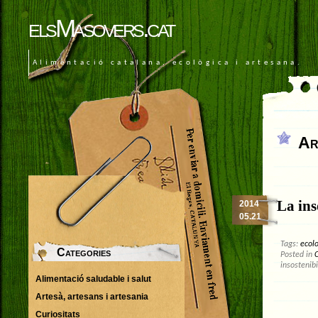
elsMasovers.cat
Alimentació catalana, ecològica i artesana.
Ar
La ins
2014
05.21
Tags:
ecol
Categories
Posted in
C
insostenibi
Alimentació saludable i salut
Artesà, artesans i artesania
Curiositats