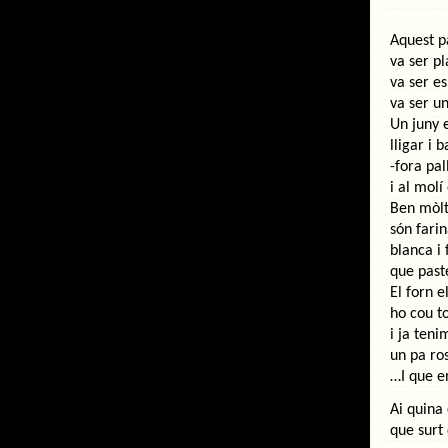
Aquest p
va ser pl
va ser es
va ser u
Un juny 
lligar i b
-fora pal
i al molí
Ben mòlts
són fari
blanca i 
que paste
El forn e
ho cou to
i ja teni
un pa ro
…I que en
Ai quina
que surt 