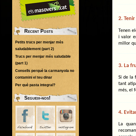
2. Tenir
Tenen el
Recent Posts
i valor 
Petits trucs per menjar més
millor qu
saludablement (part 2)
Trucs per menjar més saludable
(part 1)
3. La fr
Consells perquè la carmanyola no
Si de la
contamini el teu dinar
tant ati
Per què pasta integral?
més, el 
Segueix-nos!
4. Evit
La quan
recomana