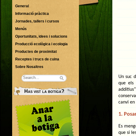
General
Informació pràctica
Jornades, tallers i cursos
Menús
Oportunitats, idees i solucions
Producció ecològica i ecologia
Productes de proximitat
Receptes i trucs de cuina
Sobre Nosaltres
Un suc d
que els
additius
Has vist la botiga?
conserva
canvi en
1. Posa
Es menge
que si l