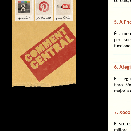
cereals,
5. A l’h
És aconse
per suc
funciona
6. Afegi
Els lleg
fibra. S
majoria 
7. Xoco
El seu e
millora 