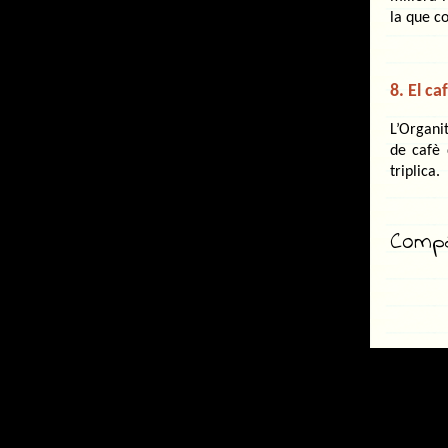
la que co
8. El ca
L’Organi
de cafè 
triplica.
Compar