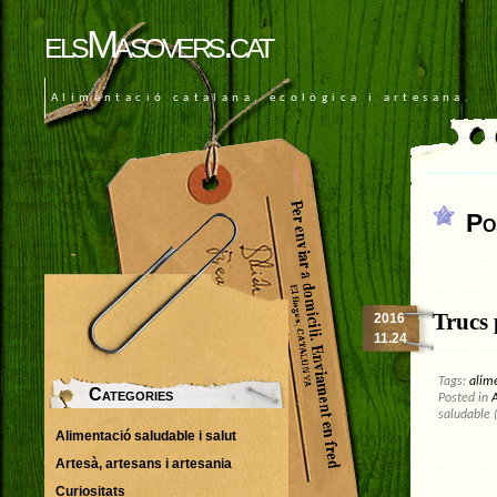
elsMasovers.cat
Alimentació catalana, ecològica i artesana.
Po
Trucs 
2016
11.24
Tags:
alim
Categories
Posted in
A
saludable 
Alimentació saludable i salut
Artesà, artesans i artesania
Curiositats