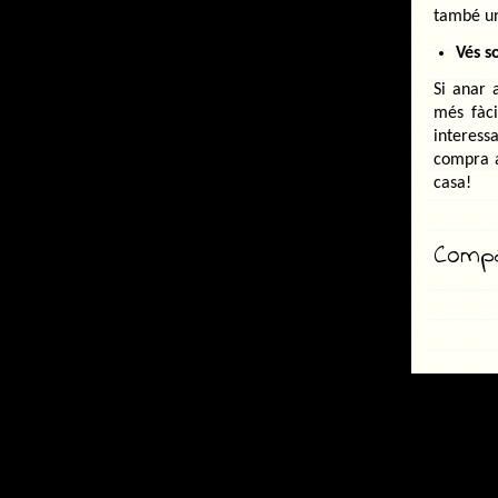
també un
Vés s
Si anar 
més fàci
interes
compra a
casa!
Compar