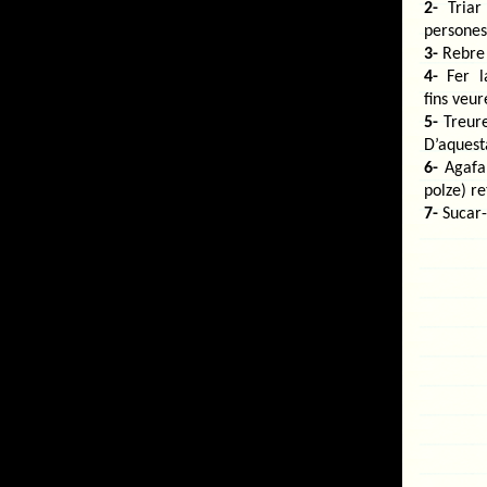
2-
Triar 
persones
3-
Rebre l
4-
Fer la
fins veu
5-
Treure
D’aquest
6-
Agafar
polze) re
7-
Sucar-l