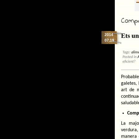
Compar
Ets un
2014
07.19
Tags:
alim
Posted in
A
eficient?
Probabl
galetes,
art de 
continua
saludabl
Compr
La majo
verdura,
manera q