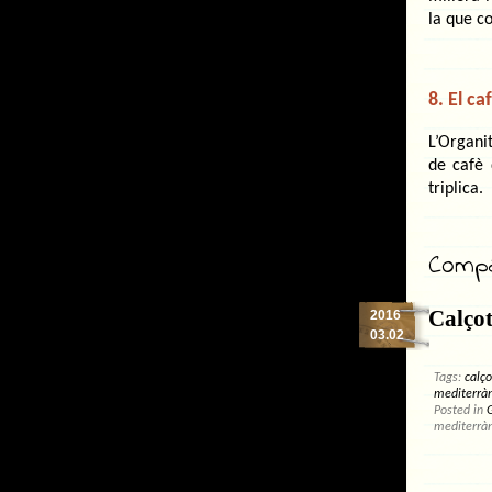
la que co
8. El ca
L’Organi
de cafè 
triplica.
Compar
Calçot
2016
03.02
Tags:
calç
mediterrà
Posted in
mediterrà