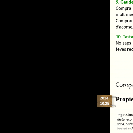
9. Gaude
Compra 
molt més
Comprar
d’aconseg
10. Tast
No saps 
teves rec
Compar
Propie
2014
10.25
Tags:
alim
dieta
,
eco
sana
,
sist
Posted in
A