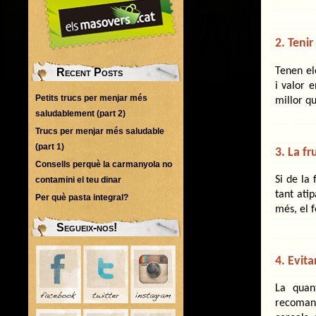
2. Tenir
Tenen el
Recent Posts
i valor 
Petits trucs per menjar més
millor qu
saludablement (part 2)
Trucs per menjar més saludable
(part 1)
3. La fr
Consells perquè la carmanyola no
Si de la
contamini el teu dinar
tant ati
Per què pasta integral?
més, el 
Segueix-nos!
4. Evit
La quan
recomana