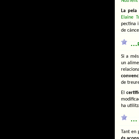
Nutrient
La pela 
Elaine Tr
pectina i
de càncer
…p
Si a més
un alimen
relacio
convenc
de treure
El
certi
modifica
ha utilit
… 
Tant en 
és acons