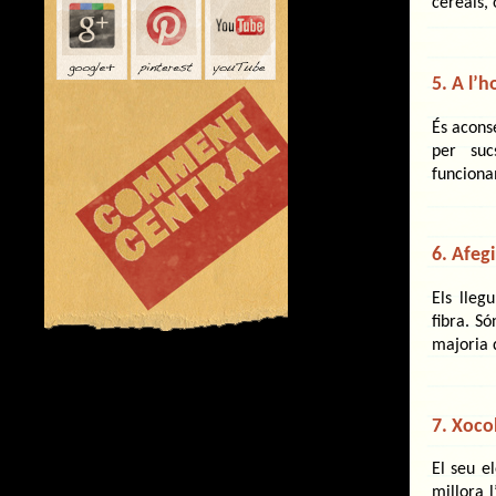
cereals,
5. A l’h
És aconse
per suc
funciona
6. Afegi
Els lleg
fibra. S
majoria 
7. Xoco
El seu e
millora 