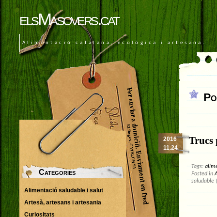
elsMasovers.cat
Alimentació catalana, ecològica i artesana.
Po
Trucs 
2016
11.24
Tags:
alim
Categories
Posted in
A
saludable 
Alimentació saludable i salut
Artesà, artesans i artesania
Curiositats