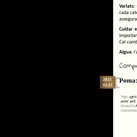
Variats:
cada cat
assegura
Cuidar e
importan
Cal comb
Aigua:
l
Compar
Poma: 
2015
02.23
Tags:
agric
pelar
,
pell
Posted in
A
Comments