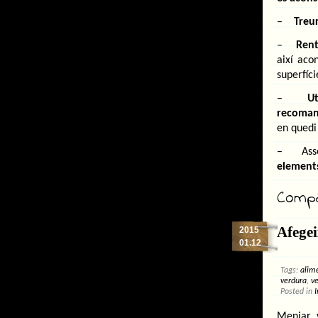
–
Treur
–
Rent
així aco
superfíci
–
Ut
recoman
en quedi
– Assec
elements
Compar
Afegei
2015
01.12
Tags:
alim
verdura
,
v
Posted in
I
Menjar v