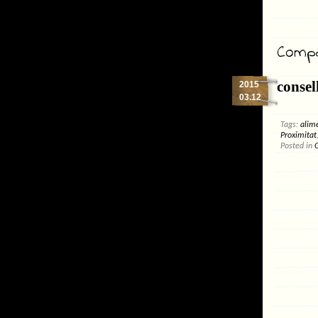
Compar
consel
2015
03.12
Tags:
alim
Proximitat
Posted in