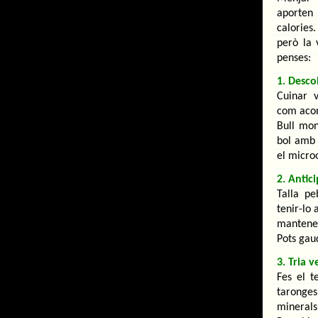
aporten 
calories
però la 
penses:
1. Desco
Cuinar 
com aco
Bull mon
bol amb 
el micro
2. Antici
Talla pe
tenir-lo
mantenen
Pots ga
3. Tria v
Fes el t
taronges
minerals