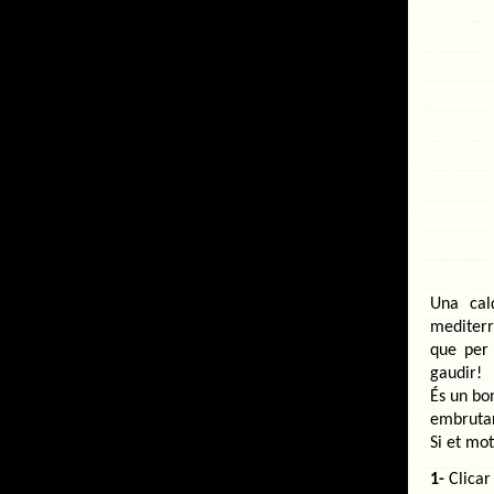
Una cal
mediterr
que per
gaudir!
És un bo
embrutar
Si et mo
1-
Clicar