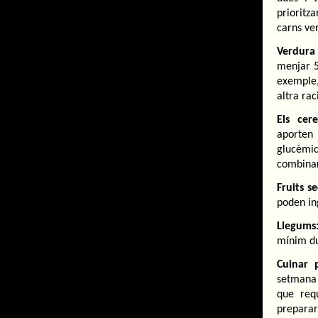
prioritz
carns ve
Verdura 
menjar 5
exemple
altra rac
Els cer
aporten 
glucèmic
combinar
Fruits s
poden in
Llegums
mínim du
Cuinar 
setmana
que req
preparar