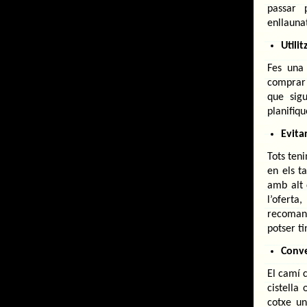
passar 
enllaunat
Utilit
Fes una 
comprar
que sig
planifiqu
Evita
Tots ten
en els t
amb alt 
l’oferta
recomane
potser t
Conve
El camí 
cistella
cotxe un