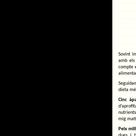
Sovint i
amb els 
compte e
alimenta
Seguidam
dieta mé
Cinc àp
d’aprofi
nutrient
mig matí 
Peix mil
dues i 