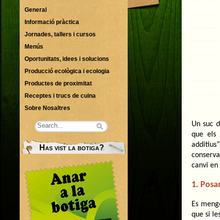
General
Informació pràctica
Jornades, tallers i cursos
Menús
Oportunitats, idees i solucions
Producció ecològica i ecologia
Productes de proximitat
Receptes i trucs de cuina
Sobre Nosaltres
Un suc d
que els
additius
Has vist la botiga?
conserva
canvi en
1. Posa
Es menge
que si l