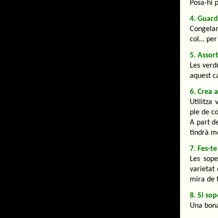
Posa-hi 
4. Guard
Congelar
col… per
5. Assor
Les verd
aquest ca
6. Crea 
Utilitza 
ple de co
A part d
tindrà mo
7. Fes-te
Les sope
varietat
mira de t
8. Si sop
Una bon