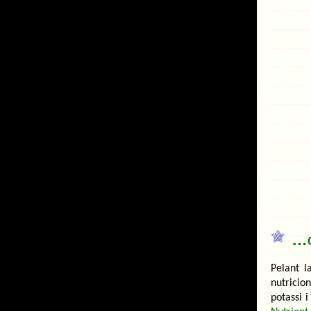
…c
Pelant l
nutrici
potassi 