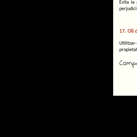
Evita la
perjudici
17. Oli 
Utilitza
propietat
Compar