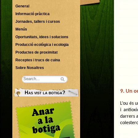
General
Informació pràctica
Jornades, tallers i cursos
Menús
Oportunitats, idees i solucions
Producció ecològica i ecologia
Productes de proximitat
Receptes i trucs de cuina
Sobre Nosaltres
9. Un ou
Has vist la botiga?
L’ou és 
i antiox
darrers 
colestero