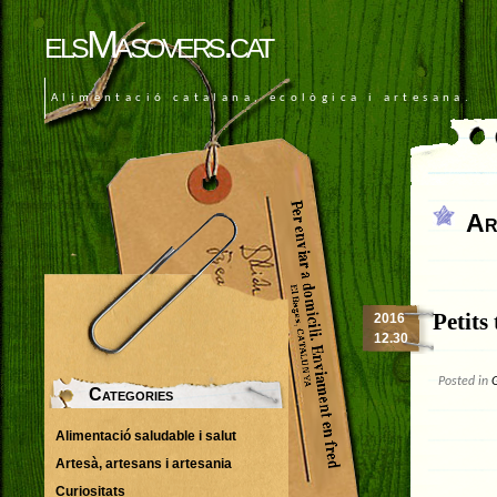
elsMasovers.cat
Alimentació catalana, ecològica i artesana.
Ar
Petits
2016
12.30
Posted in
Categories
Alimentació saludable i salut
Artesà, artesans i artesania
Curiositats