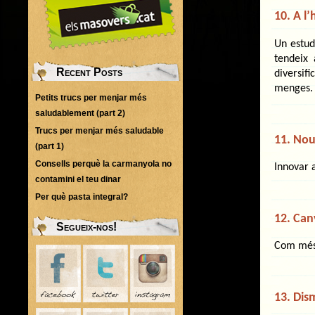
10. A l
Un estud
tendeix
Recent Posts
diversif
menges.
Petits trucs per menjar més
saludablement (part 2)
Trucs per menjar més saludable
11. Nous
(part 1)
Consells perquè la carmanyola no
Innovar a
contamini el teu dinar
Per què pasta integral?
12. Can
Segueix-nos!
Com mé
13. Dism