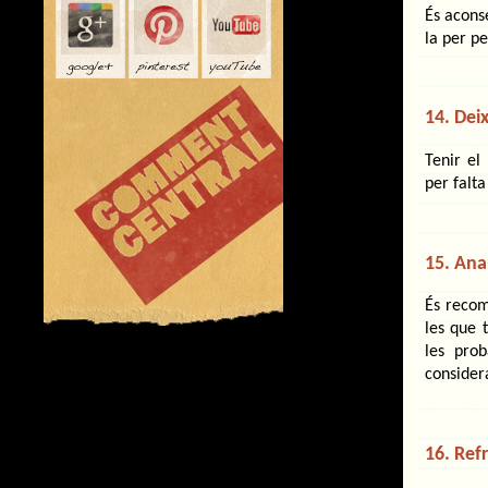
És aconse
la per pe
14. Deix
Tenir el
per falt
15. Ana
És recom
les que 
les pro
consider
16. Ref