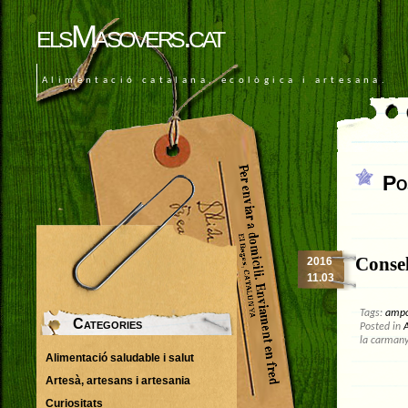
elsMasovers.cat
Alimentació catalana, ecològica i artesana.
Po
Consel
2016
11.03
Tags:
ampo
Categories
Posted in
A
la carmany
Alimentació saludable i salut
Artesà, artesans i artesania
Curiositats