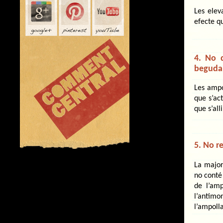
Les elev
efecte q
4. No d
beguda)
Les ampo
que s’ac
que s’all
5. No r
La major
no conté
de l’amp
l’antimo
l’ampoll