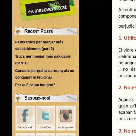
A contin
compone
perjudici
Recent Posts
1. Util
Petits trucs per menjar més
saludablement (part 2)
El vidre 
S’elimin
Trucs per menjar més saludable
no adqui
(part 1)
I no és
Consells perquè la carmanyola no
microone
contamini el teu dinar
Per què pasta integral?
2. No es
Segueix-nos!
Aquests
quan se’
acabar fà
mira d’es
3. No re