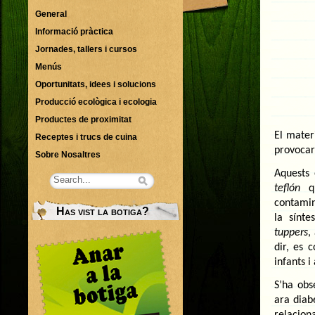
General
Informació pràctica
Jornades, tallers i cursos
Menús
Oportunitats, idees i solucions
Producció ecològica i ecologia
Productes de proximitat
El mater
Receptes i trucs de cuina
provocar
Sobre Nosaltres
Aquests 
teflón
qu
contamin
Has vist la botiga?
la sínte
tuppers
,
dir, es 
infants i
S’ha obs
ara diab
relaciona