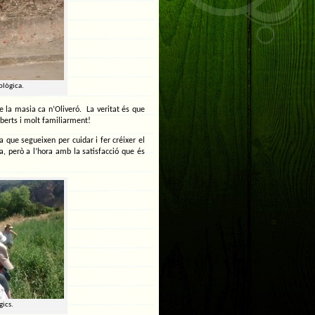
ològica.
e la masia ca n’Oliveró. La veritat és que
oberts i molt familiarment!
a que segueixen per cuidar i fer créixer el
, però a l’hora amb la satisfacció que és
gics.