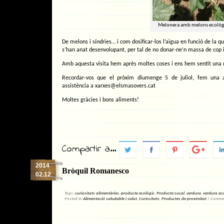
Melonera amb melons ecològi
De melons i síndries… i com dosificar-los l’aigua en funció de la q
s’han anat desenvolupant, per tal de no donar-ne’n massa de cop i e
Amb aquesta visita hem après moltes coses i ens hem sentit una 
Recordar-vos que el pròxim diumenge 5 de juliol, fem una alt
assistència a
xarxes@elsmasovers.cat
Moltes gràcies i bons aliments!
Compartir a...
2014
Bròquil Romanesco
02.12
Tags:
curiositats alimentàries
,
producte ecològic
,
Producte Local
,
verdura
,
verdura ec
Posted in
Alimentació saludable i salut
,
Curiositats
,
Productes de proximitat
|
Commen