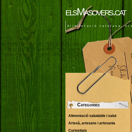
elsMasovers.cat
Alimentació catalana, ec
Categories
Alimentació saludable i salut
Artesà, artesans i artesania
Curiositats