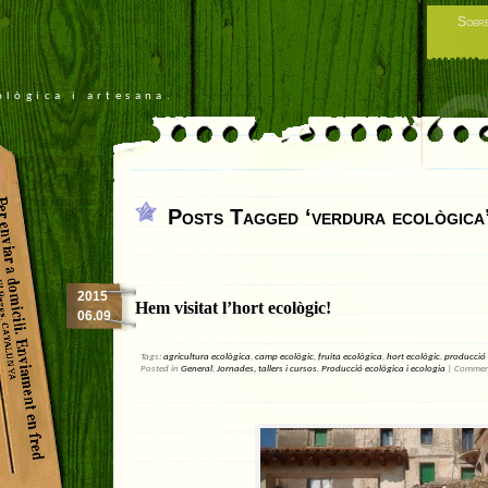
Sobre
ològica i artesana.
Posts Tagged ‘verdura ecològica
2015
Hem visitat l’hort ecològic!
06.09
Tags:
agricultura ecològica
,
camp ecològic
,
fruita ecològica
,
hort ecològic
,
producció 
Posted in
General
,
Jornades, tallers i cursos
,
Producció ecològica i ecologia
|
Comment