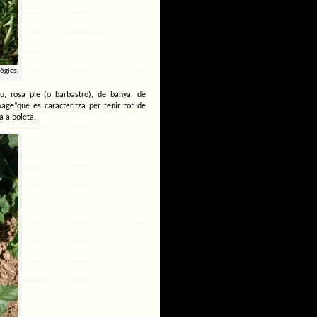
ògics.
u, rosa ple (o barbastro), de banya, de
ge”que es caracteritza per tenir tot de
a a boleta.