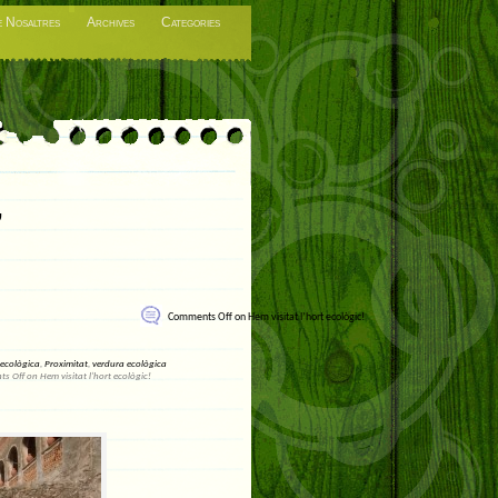
 Nosaltres
Archives
Categories
’
Comments Off
on Hem visitat l’hort ecològic!
ecològica
,
Proximitat
,
verdura ecològica
s Off
on Hem visitat l’hort ecològic!