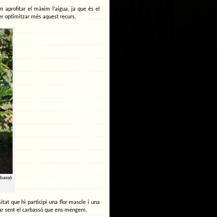
m aprofitar el màxim l’aigua, ja que és el
per optimitzar més aquest recurs.
rbassó
tat que hi participi una flor mascle i una
abar sent el carbassó que ens mengem.