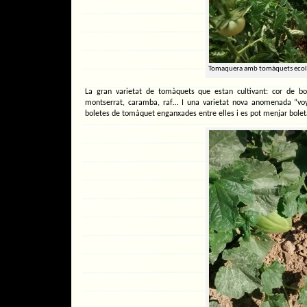
Tomaquera amb tomàquets ecol
La gran varietat de tomàquets que estan cultivant: cor de bo
montserrat, caramba, raf… I una varietat nova anomenada “voya
boletes de tomàquet enganxades entre elles i es pot menjar bolet