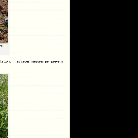
re,
la zona, i les seves mesures per prevenir