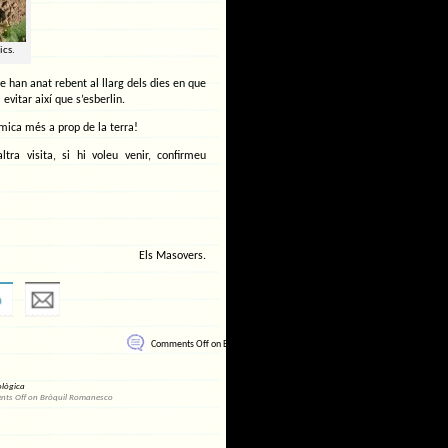
cs.
ue han anat rebent al llarg dels dies en que
vitar així que s’esberlin.
mica més a prop de la terra!
ra visita, si hi voleu venir, confirmeu
Els Masovers.
Comments Off
on Bròquil Romanesco
ològica
ts Off
on Bròquil Romanesco