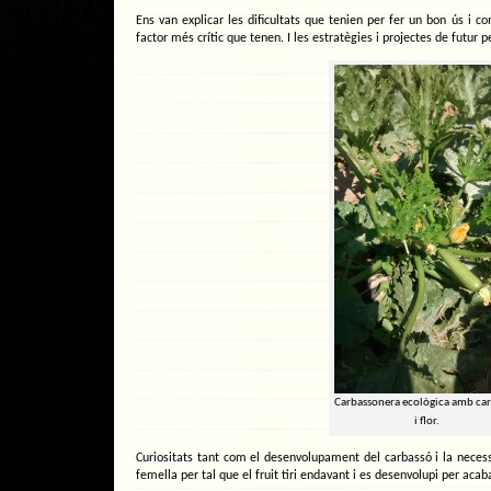
Ens van explicar les dificultats que tenien per fer un bon ús i co
factor més crític que tenen. I les estratègies i projectes de futur 
Carbassonera ecològica amb ca
i flor.
Curiositats tant com el desenvolupament del carbassó i la necessi
femella per tal que el fruit tiri endavant i es desenvolupi per ac