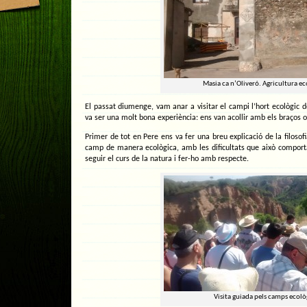
Masia ca n’Oliveró. Agricultura ec
El passat diumenge, vam anar a visitar el campi l’hort ecològic d
va ser una molt bona experiència: ens van acollir amb els braços 
Primer de tot en Pere ens va fer una breu explicació de la filosofi
camp de manera ecològica, amb les dificultats que això comporta
seguir el curs de la natura i fer-ho amb respecte.
Visita guiada pels camps ecolò