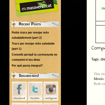
Ll
Recent Posts
Petits trucs per menjar més
saludablement (part 2)
Trucs per menjar més saludable
Compar
(part 1)
Consells perquè la carmanyola no
Tags:
di
contamini el teu dinar
Per què pasta integral?
This en
Segueix-nos!
Menús
Both co