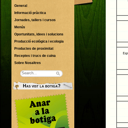
General
Informació pràctica
Jornades, tallers i cursos
Menús
Oportunitats, idees i solucions
Producció ecològica i ecologia
Productes de proximitat
Esp
Receptes i trucs de cuina
Sobre Nosaltres
Has vist la botiga?