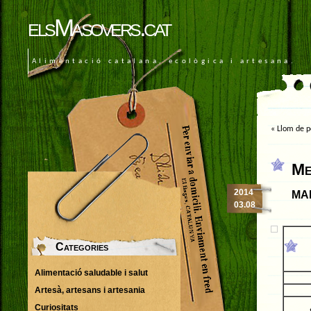
elsMasovers.cat
Alimentació catalana, ecològica i artesana.
«
Llom de p
Me
ma
2014
03.08
Categories
Alimentació saludable i salut
d
Artesà, artesans i artesania
Curiositats